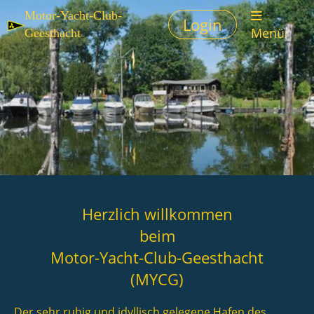
Motor-Yacht-Club-
Login
Menü
Geesthacht
Herzlich willkommen
beim
Motor-Yacht-Club-Geesthacht
(MYCG)
Der sehr ruhig und idyllisch gelegene Hafen des