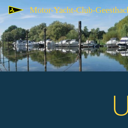
Motor-Yacht-Club-Geesthac
U