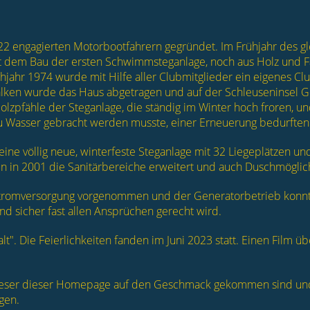
2 engagierten Motorbootfahrern gegründet. Im Frühjahr des gl
t dem Bau der ersten Schwimmsteganlage, noch aus Holz und 
ühjahr 1974 wurde mit Hilfe aller Clubmitglieder ein eigenes C
Balken wurde das Haus abgetragen und auf der Schleuseninsel G
olzpfähle der Steganlage, die ständig im Winter hoch froren, un
 Wasser gebracht werden musste, einer Erneuerung bedurften
ne völlig neue, winterfeste Steganlage mit 32 Liegeplätzen und
n in 2001 die Sanitärbereiche erweitert und auch Duschmöglic
Stromversorgung vorgenommen und der Generatorbetrieb konnte
und sicher fast allen Ansprüchen gerecht wird.
t". Die Feierlichkeiten fanden im Juni 2023 statt. Einen Film ü
eser dieser Homepage auf den Geschmack gekommen sind und 
gen.