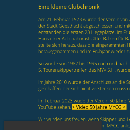
Eine kleine Clubchronik
Am 21. Februar 1973 wurde der Verein von 2
der Stadt Geesthacht abgeschlossen und mi
entstanden die ersten 23 Liegeplätze. Im Fr
Haus einer Autobahnraststätte. Balken für 
stellte sich heraus, dass die eingerammten H
herausgenommen und im Frühjahr wieder zu
So wurde von 1987 bis 1995 nach und nach ei
5. Tourenskippertreffen des MYV S.H. wurde
Im Jahre 2010 wurde der Anschluss an die 
geschaffen, der sich nicht verstecken muss 
Im Februar 2023 wude der Verein 50 Jahre "al
YouTube sehen.
> Video 50 Jahre MYCG <
Wir
würden uns freuen, wenn Skipper und L
Schleuseninsel Geesthacht beim MYCG anle