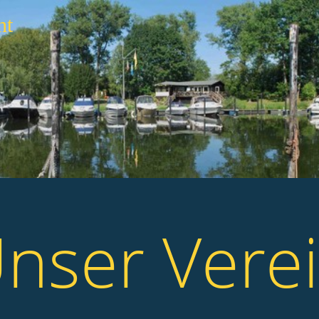
ht
nser Vere